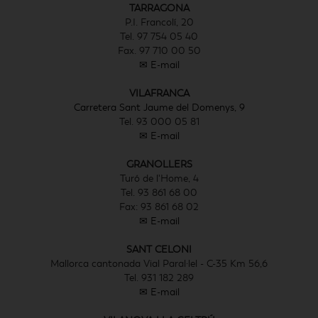
TARRAGONA
P.I. Francolí, 20
Tel. 97 754 05 40
Fax. 97 710 00 50
✉ E-mail
VILAFRANCA
Carretera Sant Jaume del Domenys, 9
Tel. 93 000 05 81
✉ E-mail
GRANOLLERS
Turó de l'Home, 4
Tel. 93 861 68 00
Fax: 93 861 68 02
✉ E-mail
SANT CELONI
Mallorca cantonada Vial Paral·lel - C-35 Km 56,6
Tel. 931 182 289
✉ E-mail