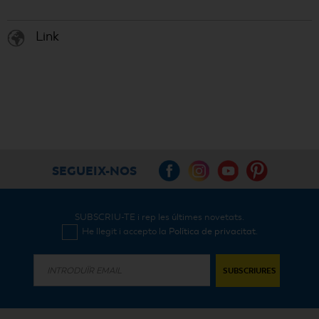
Link
SEGUEIX-NOS
SUBSCRIU-TE i rep les últimes novetats.
He llegit i accepto la
Política de privacitat
.