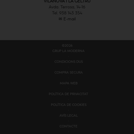
VILANOVA I LA GELTRÚ
Avda. Terrosa, 14-16
Tel. 938 143 354
✉ E-mail
©2026
GRUP LA MODERNA
·
CONDICIONS D´US
·
COMPRA SEGURA
·
MAPA WEB
·
POLÍTICA DE PRIVACITAT
·
POLÍTICA DE COOKIES
·
AVÍS LEGAL
·
CONTACTE
·