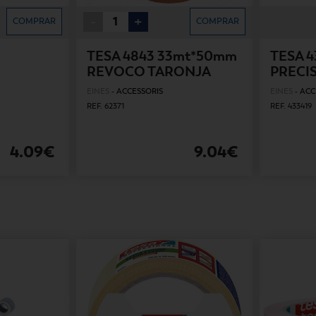
-
+
COMPRAR
COMPRAR
3
TESA 4843 33mt*50mm
TESA 
REVOCO TARONJA
PRECI
EINES
-
ACCESSORIS
EINES
-
ACC
REF. 62371
REF. 433419
4.09€
9.04€