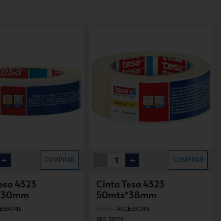
+
-
+
COMPRAR
COMPRAR
esa 4323
Cinta Tesa 4323
*30mm
50mts*38mm
ESSORIS
EINES
-
ACCESSORIS
REF. 33779