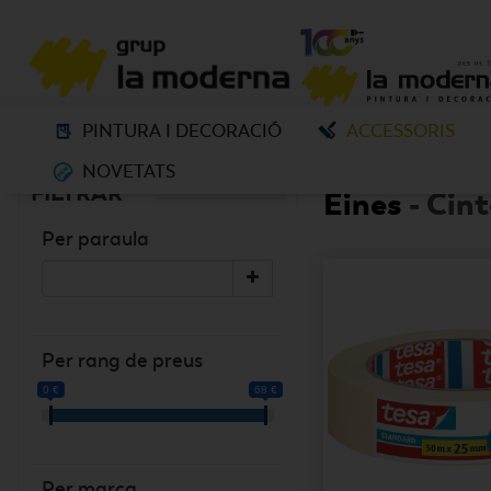
PINTURA I DECORACIÓ
ACCESSORIS
NOVETATS
ELS NOSTRES PRODUCTE
TREURE FILTRES
FILTRAR
Eines
- Cin
Per paraula
Per rang de preus
0 €
68 €
Per marca