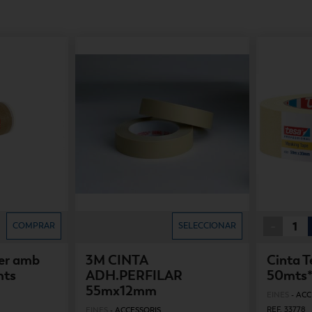
-
COMPRAR
SELECCIONAR
er amb
3M CINTA
Cinta T
mts
ADH.PERFILAR
50mts
55mx12mm
EINES
-
ACC
REF. 33778
EINES
-
ACCESSORIS