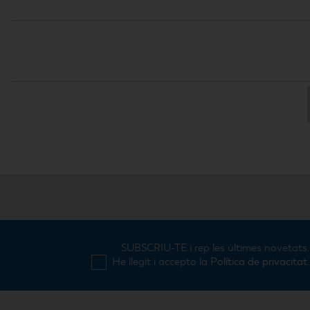
SUBSCRIU-TE i rep les últimes novetats
He llegit i accepto la
Política de privacitat