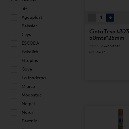
3M
-
+
Aguaplast
Beissier
Cinta Tesa 432
Ceys
50mts*25mm
ESCODA
EINES
-
ACCESSORIS
Fakolith
REF. 33777
Fitoplas
Gove
La Moderna
Miarco
Modostuc
Nerpel
Norai
Pentrilo