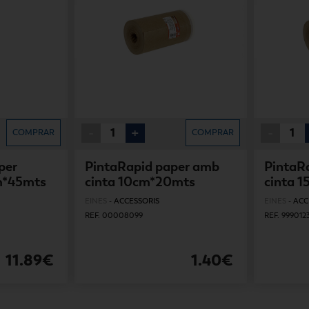
-
+
-
COMPRAR
COMPRAR
per
PintaRapid paper amb
PintaR
m*45mts
cinta 10cm*20mts
cinta 
EINES
-
ACCESSORIS
EINES
-
ACC
REF. 00008099
REF. 999012
11.89€
1.40€