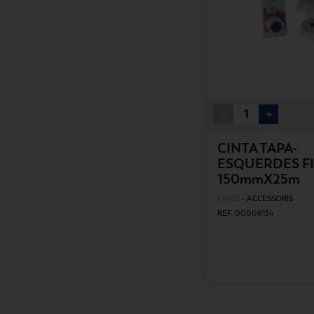
-
+
CINTA TAPA-
ESQUERDES F
150mmX25m
EINES
-
ACCESSORIS
REF. 00008134