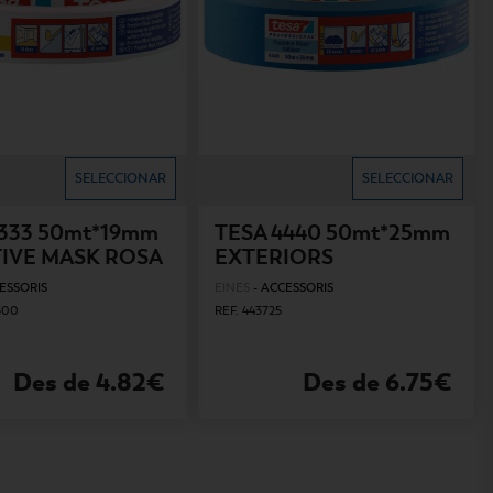
SELECCIONAR
SELECCIONAR
4333 50mt*19mm
TESA 4440 50mt*25mm
TIVE MASK ROSA
EXTERIORS
ESSORIS
EINES
-
ACCESSORIS
500
REF. 443725
Des de 4.82€
Des de 6.75€