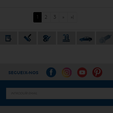
1
2
3
»
»|
SEGUEIX-NOS
.
.