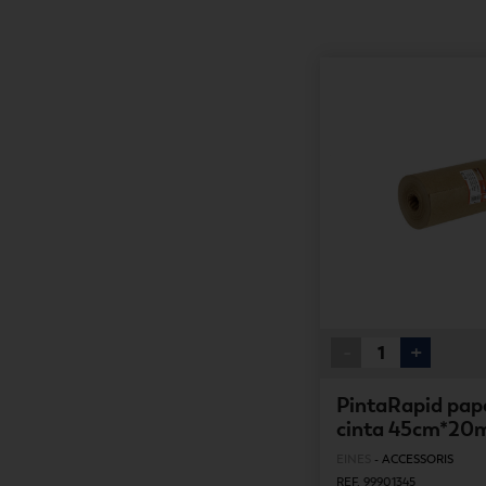
-
+
PintaRapid pap
cinta 45cm*20
EINES
-
ACCESSORIS
REF. 99901345