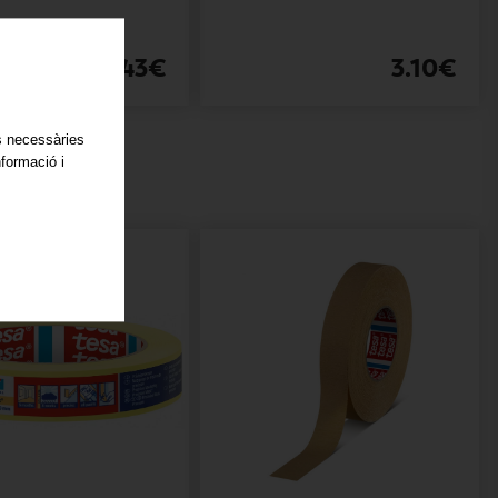
2.43€
3.10€
es necessàries
nformació i