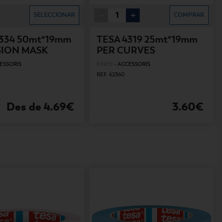
-
+
SELECCIONAR
COMPRAR
4334 50mt*19mm
TESA 4319 25mt*19mm
SION MASK
PER CURVES
ESSORIS
EINES
-
ACCESSORIS
REF. 62360
Des de 4.69€
3.60€