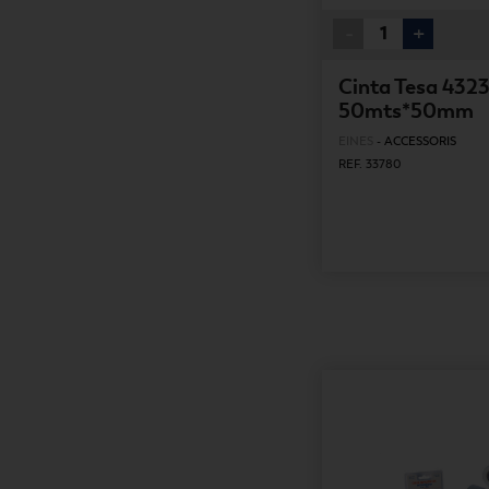
-
+
Cinta Tesa 432
50mts*50mm
EINES
-
ACCESSORIS
REF. 33780