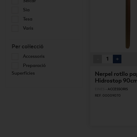
Seicar
Sia
Tesa
Varis
Per col·lecció
Accessoris
-
+
Preparació
Nerpel rotllo pa
Superfícies
Hidrostop 90c
EINES
-
ACCESSORIS
REF. 00009070