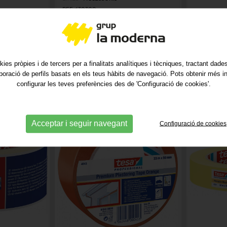
REF. 630300
2.77€
Des de 26.66€
kies pròpies i de tercers per a finalitats analítiques i tècniques, tractant dad
aboració de perfils basats en els teus hàbits de navegació. Pots obtenir més i
configurar les teves preferències des de 'Configuració de cookies'.
Acceptar i seguir navegant
Configuració de cookies