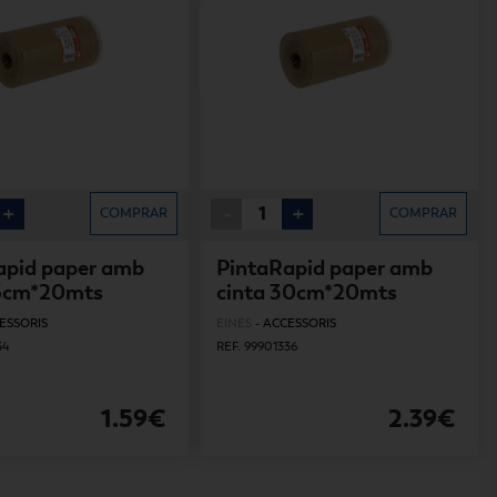
+
-
+
COMPRAR
COMPRAR
apid paper amb
PintaRapid paper amb
15cm*20mts
cinta 30cm*20mts
ESSORIS
EINES
-
ACCESSORIS
34
REF. 99901336
1.59€
2.39€