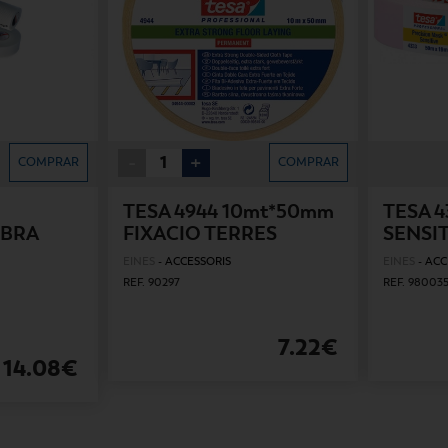
-
+
COMPRAR
COMPRAR
TESA 4944 10mt*50mm
TESA 
IBRA
FIXACIO TERRES
SENSI
EINES
-
ACCESSORIS
EINES
-
ACC
REF. 90297
REF. 98003
7.22€
14.08€