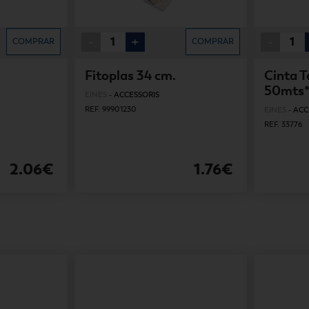
-
+
-
COMPRAR
COMPRAR
3
Fitoplas 34 cm.
Cinta T
50mts
EINES
-
ACCESSORIS
REF. 99901230
EINES
-
ACC
REF. 33776
2.06€
1.76€