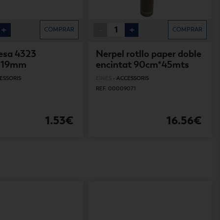
+
-
+
COMPRAR
COMPRAR
esa 4323
Nerpel rotllo paper doble
*19mm
encintat 90cm*45mts
ESSORIS
EINES
-
ACCESSORIS
REF. 00009071
1.53€
16.56€