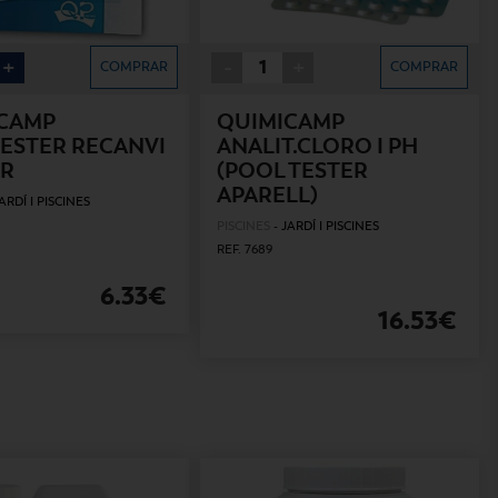
+
-
+
COMPRAR
COMPRAR
CAMP
QUIMICAMP
ESTER RECANVI
ANALIT.CLORO I PH
ER
(POOL TESTER
APARELL)
ARDÍ I PISCINES
PISCINES
-
JARDÍ I PISCINES
REF. 7689
6.33€
16.53€