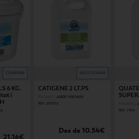
COMPRAR
SELECCIONAR
S 6 KG.
CATIGENE 2 LT.PS
QUATEX
tat i
SUPER
PISCINES
-
JARDÍ I PISCINES
PH
REF. 200102
PISCINES
-
J
REF. 7704
ES
Des de 10.54€
21.16€