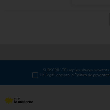
SUBSCRIU-TE i rep les últimes novetats
He llegit i accepto la
Política de privacitat