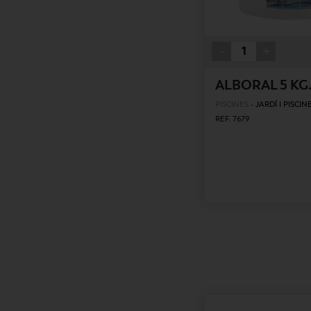
-
+
ALBORAL 5 KG
PISCINES
-
JARDÍ I PISCIN
REF. 7679