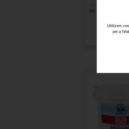
PISCINES
-
JARDÍ I PISCIN
REF. 7714
Utilitzem coo
per a l'el