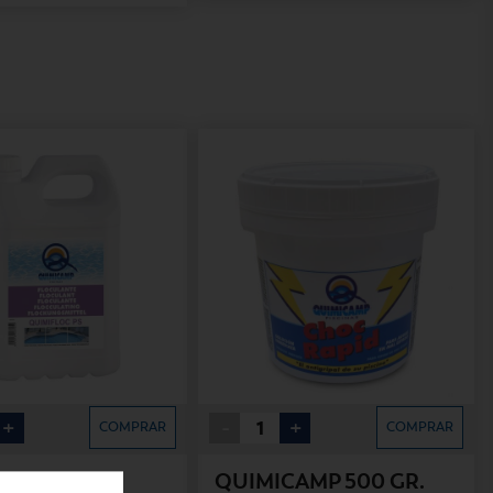
+
-
+
COMPRAR
COMPRAR
LOC 5 LT.PS
QUIMICAMP 500 GR.