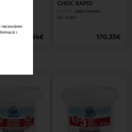
CHOC RAPID
ARDÍ I PISCINES
PISCINES
-
JARDÍ I PISCINES
REF. 202501
es necessàries
nformació i
15.84€
170.33€