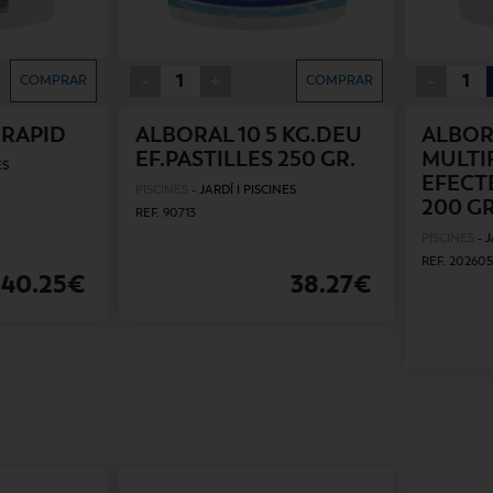
-
+
-
COMPRAR
COMPRAR
.RAPID
ALBORAL 10 5 KG.DEU
ALBOR
EF.PASTILLES 250 GR.
MULTIF
ES
EFECT
PISCINES
-
JARDÍ I PISCINES
200 G
REF. 90713
PISCINES
-
J
REF. 202605
40.25€
38.27€