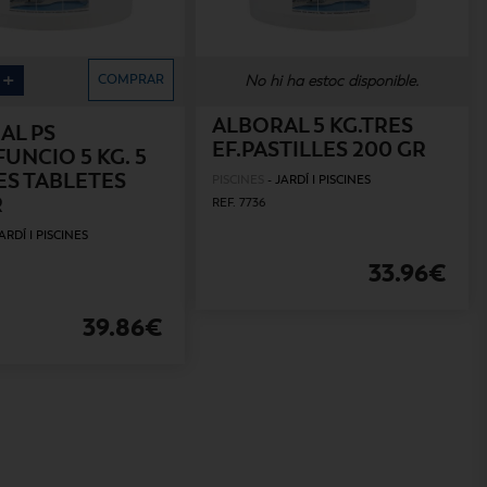
+
COMPRAR
No hi ha estoc disponible.
ALBORAL 5 KG.TRES
AL PS
EF.PASTILLES 200 GR
UNCIO 5 KG. 5
ES TABLETES
PISCINES
-
JARDÍ I PISCINES
R
REF. 7736
ARDÍ I PISCINES
33.96€
39.86€