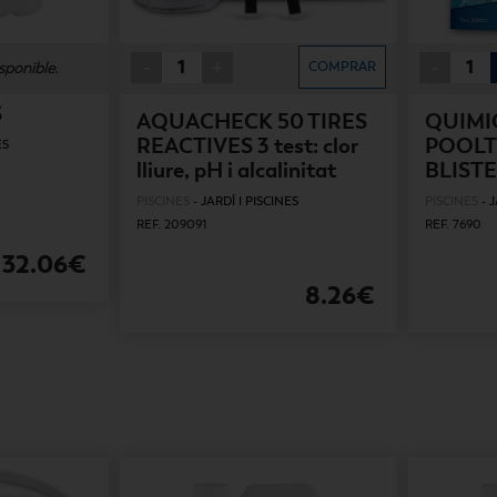
-
+
-
sponible.
COMPRAR
S
AQUACHECK 50 TIRES
QUIMI
REACTIVES 3 test: clor
POOLT
ES
lliure, pH i alcalinitat
BLIST
PISCINES
-
JARDÍ I PISCINES
PISCINES
-
J
REF. 209091
REF. 7690
32.06€
8.26€