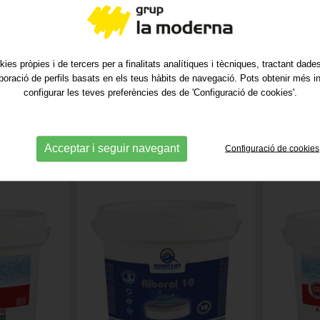
GR.CARTUX (4X125)
ES
PISCINES
-
J
REF. 7708
PISCINES
-
JARDÍ I PISCINES
REF. 7727
kies pròpies i de tercers per a finalitats analítiques i tècniques, tractant dad
aboració de perfils basats en els teus hàbits de navegació. Pots obtenir més i
9.29€
9.25€
configurar les teves preferències des de 'Configuració de cookies'.
Acceptar i seguir navegant
Configuració de cookies