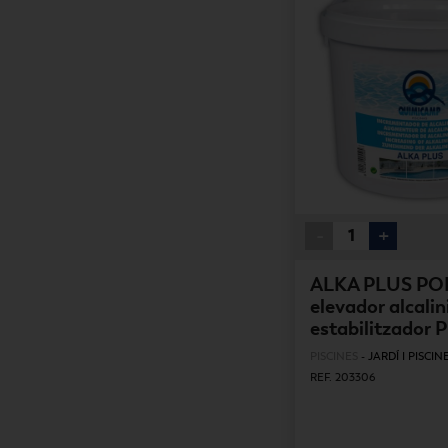
-
+
ALKA PLUS POL
elevador alcalini
estabilitzador 
PISCINES
-
JARDÍ I PISCIN
REF. 203306