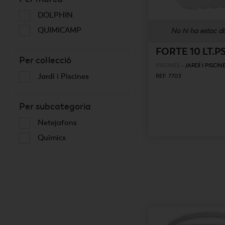
DOLPHIN
QUIMICAMP
No hi ha estoc di
FORTE 10 LT.P
Per col·lecció
PISCINES
-
JARDÍ I PISCIN
Jardí i Piscines
REF. 7703
Per subcategoria
Netejafons
Químics