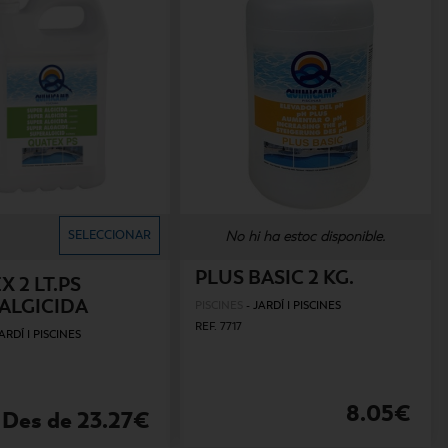
SELECCIONAR
No hi ha estoc disponible.
PLUS BASIC 2 KG.
 2 LT.PS
ALGICIDA
PISCINES
-
JARDÍ I PISCINES
REF. 7717
ARDÍ I PISCINES
8.05€
Des de 23.27€