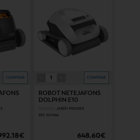
-
+
COMPRAR
COMPRAR
AFONS
ROBOT NETEJAFONS
DOLPHIN E10
ES
PISCINES
-
JARDÍ I PISCINES
REF. 500966
992.18€
648.60€