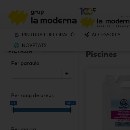
PINTURA I DECORACIÓ
ACCESSORIS
NOVETATS
ELS NOSTRES PRODUCTE
TREURE FILTRES
FILTRAR
Piscines
Per paraula
Per rang de preus
6 €
993 €
Per marca