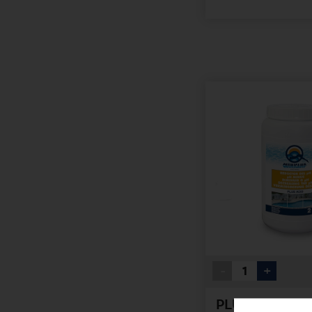
-
+
PLUS ACID 2 K