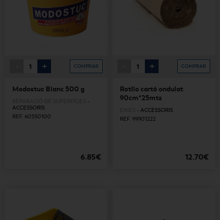
-
+
-
+
COMPRAR
COMPRAR
Modostuc Blanc 500 g
Rotllo cartó ondulat
90cm*25mts
REPARACIÓ DE SUPERFÍCIES
-
ACCESSORIS
EINES
-
ACCESSORIS
REF. 60550100
REF. 99901222
6.85€
12.70€