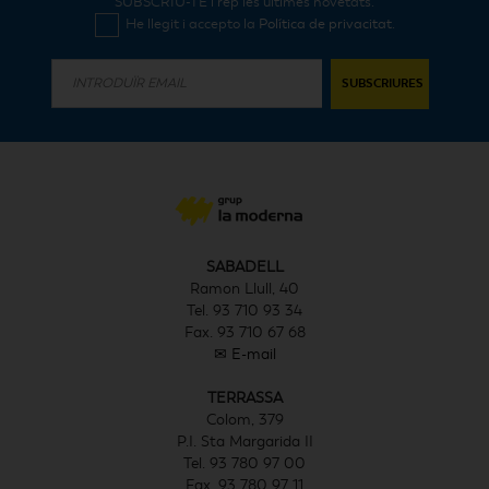
SUBSCRIU-TE i rep les últimes novetats.
He llegit i accepto la
Política de privacitat
.
SABADELL
Ramon Llull, 40
Tel. 93 710 93 34
Fax. 93 710 67 68
✉ E-mail
TERRASSA
Colom, 379
P.I. Sta Margarida II
Tel. 93 780 97 00
Fax. 93 780 97 11