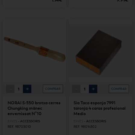
1.14€
9.91€
-
+
-
+
COMPRAR
COMPRAR
NORAI S-550 brotxa cerres
Sia Taco esponja 7991
Chungking mànec
taronja 4 caras profesional
envernissat Nº10
Medio
EINES
-
ACCESSORIS
EINES
-
ACCESSORIS
REF. 98703010
REF. 98014302