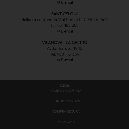
✉ E-mail
SANT CELONI
Mallorca cantonada Vial Paral·lel - C-35 Km 56,6
Tel. 931 182 289
✉ E-mail
VILANOVA I LA GELTRÚ
Avda. Terrosa, 14-16
Tel. 938 143 354
✉ E-mail
©2026
GRUP LA MODERNA
·
CONDICIONS D´US
·
COMPRA SEGURA
·
MAPA WEB
·