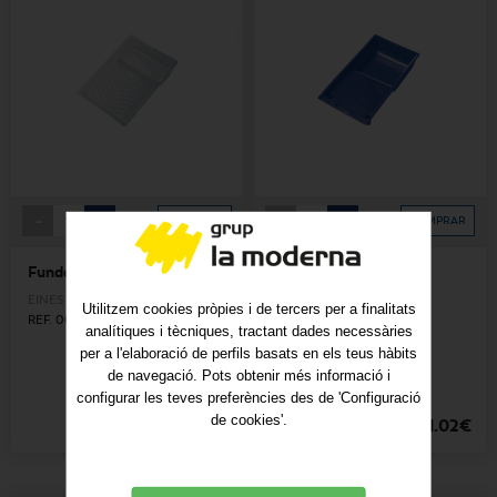
-
+
-
+
COMPRAR
COMPRAR
Funda cubeta 18cm
Cubeta 11cm plàstic
EINES
-
ACCESSORIS
EINES
-
ACCESSORIS
Utilitzem cookies pròpies i de tercers per a finalitats
REF. 00007740
REF. 98002603
analítiques i tècniques, tractant dades necessàries
per a l'elaboració de perfils basats en els teus hàbits
de navegació. Pots obtenir més informació i
configurar les teves preferències des de 'Configuració
de cookies'.
0.72€
1.02€