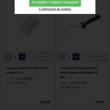
Acceptar i seguir navegant
Configuració de cookies
-
+
-
+
COMPRAR
COMPRAR
Funda cubeta ECOBLOCK
Vareta Professional Ø6
plana 11cm
amb Mànec de Plàstic 6
cm.
EINES
-
ACCESSORIS
REF. 00007746
EINES
-
ACCESSORIS
REF. 98022810
0.54€
1.10€