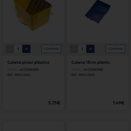
-
+
-
+
COMPRAR
COMPRAR
Cubeta pintor plástico
Cubeta 18cm plàstic
EINES
-
ACCESSORIS
EINES
-
ACCESSORIS
REF. 98002604
REF. 98002605
5.75€
1.49€