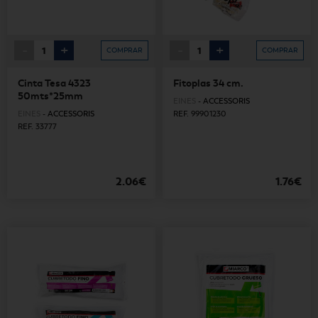
-
+
-
+
COMPRAR
COMPRAR
Cinta Tesa 4323
Fitoplas 34 cm.
50mts*25mm
EINES
-
ACCESSORIS
EINES
-
ACCESSORIS
REF. 99901230
REF. 33777
2.06€
1.76€