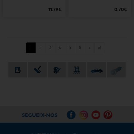
11.79€
0.70€
1
2
3
4
5
6
»
»|
SEGUEIX-NOS