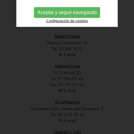
Colom, 379
P.I. Sta Margarida II
Aceptar y seguir navegando
Tel. 93 780 97 00
Fax. 93 780 97 11
Configuración de cookies
✉ E-mail
BARCELONA
Passeig Guayaquil, 39
Tel. 93 381 36 12
✉ E-mail
TARRAGONA
P.I. Francolí,20
Tel. 97 754 05 40
Fax. 97 710 00 50
✉ E-mail
VILAFRANCA
Carretera Sant Jaume del Domenys, 9
Tel. 93 000 05 81
✉ E-mail
GRANOLLERS