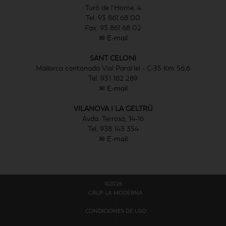
Turó de l'Home, 4
Tel. 93 861 68 00
Fax: 93 861 68 02
✉ E-mail
SANT CELONI
Mallorca cantonada Vial Paral·lel - C-35 Km 56,6
Tel. 931 182 289
✉ E-mail
VILANOVA I LA GELTRÚ
Avda. Terrosa, 14-16
Tel. 938 143 354
✉ E-mail
©2026
GRUP LA MODERNA
·
CONDICIONES DE USO
·