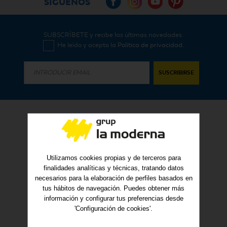
SÍGUENOS
SUBSCRÍBETE y recibe las últimas novedades.
He leído y acepto la
Política de privacidad
.
SABADELL
Utilizamos cookies propias y de terceros para
Ramon Llull, 40
finalidades analíticas y técnicas, tratando datos
Tel. 93 710 93 34
necesarios para la elaboración de perfiles basados en
Fax. 93 710 67 68
tus hábitos de navegación. Puedes obtener más
✉ E-mail
información y configurar tus preferencias desde
'Configuración de cookies'.
TERRASSA